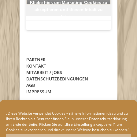
Klicke hier, um Marketing-Cookies zu
akzeptieren und diesen Inhalt zu
aktivieren
PARTNER
KONTAKT
MITARBEIT / JOBS
DATENSCHUTZBEDINGUNGEN
AGB
IMPRESSUM
„Diese Website verwendet Cookies – nähere Informationen dazu und zu
Ihren Rechten als Benutzer finden Sie in unserer
Datenschutzerklärung
am Ende der Seite. Klicken Sie auf „Ihre Einstellung akzeptieren“, um
Cookies zu akzeptieren und direkt unsere Website besuchen zu können.“