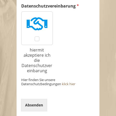
t
Datenschutzvereinbarung
*
a
r
*
hiermit
akzeptiere ich
die
Datenschutzver
einbarung
Hier finden Sie unsere
Datenschutzbedingungen
klick hier
Absenden