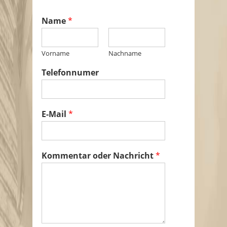
Name
*
Vorname
Nachname
Telefonnumer
E
E-Mail
*
-
M
a
i
Kommentar oder Nachricht
*
l
K
o
m
m
e
n