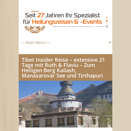
Tibet Insider Reise – extensive 21
Tage mit Ruth & Flaviu – Zum
Heiligen Berg Kailash,
Manasarovar See und Tirthapuri