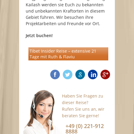
Kailash werden sie Euch zu bekannten
und unbekannten Kraftorten in diesem
Gebiet führen. Wir besuchen ihre
Projektarbeiten und Freunde vor Ort.
Jetzt buchen!
Tibet Insider Reise – extensive 21
Tage mit Ruth & Flaviu
Haben Sie Fragen zu
dieser Reise?
Rufen Sie uns an, wir
beraten Sie gerne!
+49 (0) 221-912
8888