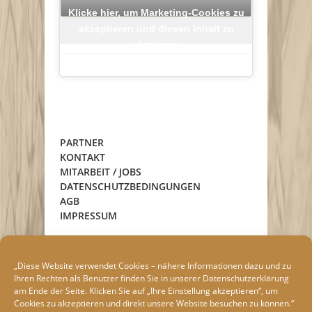
Klicke hier, um Marketing-Cookies zu
akzeptieren und diesen Inhalt zu
aktivieren
PARTNER
KONTAKT
MITARBEIT / JOBS
DATENSCHUTZBEDINGUNGEN
AGB
IMPRESSUM
„Diese Website verwendet Cookies – nähere Informationen dazu und zu
Ihren Rechten als Benutzer finden Sie in unserer
Datenschutzerklärung
am Ende der Seite. Klicken Sie auf „Ihre Einstellung akzeptieren“, um
Cookies zu akzeptieren und direkt unsere Website besuchen zu können.“