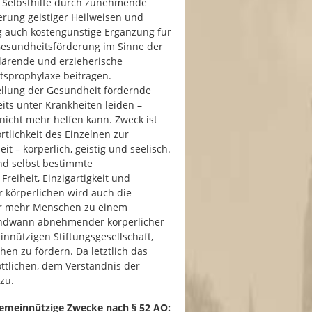
ur Selbsthilfe durch zunehmende
erung geistiger Heilweisen und
ig auch kostengünstige Ergänzung für
Gesundheitsförderung im Sinne der
lärende und erzieherische
sprophylaxe beitragen.
ellung der Gesundheit fördernde
ts unter Krankheiten leiden –
icht mehr helfen kann. Zweck ist
tlichkeit des Einzelnen zur
– körperlich, geistig und seelisch.
und selbst bestimmte
reiheit, Einzigartigkeit und
 körperlichen wird auch die
er mehr Menschen zu einem
endwann abnehmender körperlicher
innützigen Stiftungsgesellschaft,
hen zu fördern. Da letztlich das
ttlichen, dem Verständnis der
zu.
Gemeinnützige Zwecke nach § 52 AO: