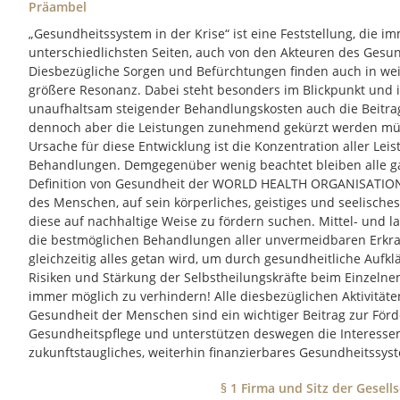
Präambel
„Gesundheitssystem in der Krise“ ist eine Feststellung, die i
unterschiedlichsten Seiten, auch von den Akteuren des Gesund
Diesbezügliche Sorgen und Befürchtungen finden auch in wei
größere Resonanz. Dabei steht besonders im Blickpunkt und in
unaufhaltsam steigender Behandlungskosten auch die Beitrag
dennoch aber die Leistungen zunehmend gekürzt werden müss
Ursache für diese Entwicklung ist die Konzentration aller Lei
Behandlungen. Demgegenüber wenig beachtet bleiben alle gan
Definition von Gesundheit der WORLD HEALTH ORGANISATION 
des Menschen, auf sein körperliches, geistiges und seelisch
diese auf nachhaltige Weise zu fördern suchen. Mittel- und l
die bestmöglichen Behandlungen aller unvermeidbaren Erkr
gleichzeitig alles getan wird, um durch gesundheitliche Aufk
Risiken und Stärkung der Selbstheilungskräfte beim Einzeln
immer möglich zu verhindern! Alle diesbezüglichen Aktivitäte
Gesundheit der Menschen sind ein wichtiger Beitrag zur Förd
Gesundheitspflege und unterstützen deswegen die Interessen
zukunftstaugliches, weiterhin finanzierbares Gesundheitssys
§ 1 Firma und Sitz der Gesells