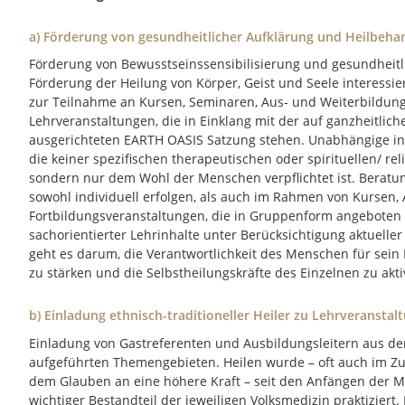
a) Förderung von gesundheitlicher Aufklärung und Heilbeh
Förderung von Bewusstseinssensibilisierung und gesundheitli
Förderung der Heilung von Körper, Geist und Seele interessie
zur Teilnahme an Kursen, Seminaren, Aus- und Weiterbildun
Lehrveranstaltungen, die in Einklang mit der auf ganzheitlic
ausgerichteten EARTH OASIS Satzung stehen. Unabhängige in
die keiner spezifischen therapeutischen oder spirituellen/ re
sondern nur dem Wohl der Menschen verpflichtet ist. Beratu
sowohl individuell erfolgen, als auch im Rahmen von Kursen,
Fortbildungsveranstaltungen, die in Gruppenform angeboten 
sachorientierter Lehrinhalte unter Berücksichtigung aktueller
geht es darum, die Verantwortlichkeit des Menschen für sei
zu stärken und die Selbstheilungskräfte des Einzelnen zu akti
b) Einladung ethnisch-traditioneller Heiler zu Lehrveranst
Einladung von Gastreferenten und Ausbildungsleitern aus d
aufgeführten Themengebieten. Heilen wurde – oft auch im Z
dem Glauben an eine höhere Kraft – seit den Anfängen der Me
wichtiger Bestandteil der jeweiligen Volksmedizin praktiziert