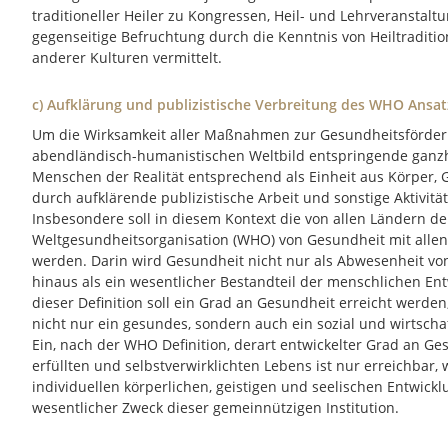
traditioneller Heiler zu Kongressen, Heil- und Lehrveransta
gegenseitige Befruchtung durch die Kenntnis von Heiltradit
anderer Kulturen vermittelt.
c) Aufklärung und publizistische Verbreitung des WHO Ansa
Um die Wirksamkeit aller Maßnahmen zur Gesundheitsförderu
abendländisch-humanistischen Weltbild entspringende ganzhei
Menschen der Realität entsprechend als Einheit aus Körper, G
durch aufklärende publizistische Arbeit und sonstige Aktivitä
Insbesondere soll in diesem Kontext die von allen Ländern de
Weltgesundheitsorganisation (WHO) von Gesundheit mit allen
werden. Darin wird Gesundheit nicht nur als Abwesenheit vo
hinaus als ein wesentlicher Bestandteil der menschlichen 
dieser Definition soll ein Grad an Gesundheit erreicht werden
nicht nur ein gesundes, sondern auch ein sozial und wirtscha
Ein, nach der WHO Definition, derart entwickelter Grad an Ge
erfüllten und selbstverwirklichten Lebens ist nur erreichbar,
individuellen körperlichen, geistigen und seelischen Entwicklu
wesentlicher Zweck dieser gemeinnützigen Institution.