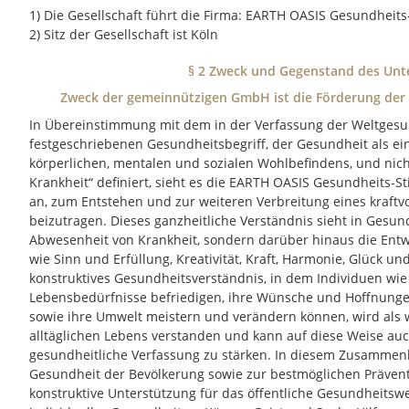
1) Die Gesellschaft führt die Firma: EARTH OASIS Gesundhei
2) Sitz der Gesellschaft ist Köln
§ 2 Zweck und Gegenstand des Un
Zweck der gemeinnützigen GmbH ist die Förderung der 
In Übereinstimmung mit dem in der Verfassung der Weltgesu
festgeschriebenen Gesundheitsbegriff, der Gesundheit als ei
körperlichen, mentalen und sozialen Wohlbefindens, und nic
Krankheit“ definiert, sieht es die EARTH OASIS Gesundheits-S
an, zum Entstehen und zur weiteren Verbreitung eines kraftvo
beizutragen. Dieses ganzheitliche Verständnis sieht in Gesun
Abwesenheit von Krankheit, sondern darüber hinaus die Entw
wie Sinn und Erfüllung, Kreativität, Kraft, Harmonie, Glück u
konstruktives Gesundheitsverständnis, in dem Individuen wi
Lebensbedürfnisse befriedigen, ihre Wünsche und Hoffnung
sowie ihre Umwelt meistern und verändern können, wird als w
alltäglichen Lebens verstanden und kann auf diese Weise auc
gesundheitliche Verfassung zu stärken. In diesem Zusammen
Gesundheit der Bevölkerung sowie zur bestmöglichen Prävent
konstruktive Unterstützung für das öffentliche Gesundheitsw