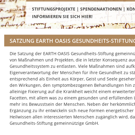
STIFTUNGSPROJEKTE | SPENDENAKTIONEN | KO
INFORMIEREN SIE SICH HIER!
SATZUNG EARTH OASIS GESUNDHEITS-STIFTU
Die Satzung der EARTH OASIS Gesundheits-Stiftung gemeinnü
von Maßnahmen und Projekten, die in letzter Konsequenz au
Gesundheitssystem zu entlasten. Viele Maßnahmen sind aufklä
Eigenverantwortung der Menschen für ihre Gesundheit zu stä
entsprechend als Einheit aus Körper, Geist und Seele gesehen
den Wirkungen, den symptombezogenen Behandlungen hin zu
alleinige Fixierung auf die Krankheit weicht einem erweiterten
Facetten, mit allem was zu einem gesunden und erfüllenden 
mehr ins Bewusstsein der Menschen. Neben der herkömmlich
Ergänzung zu ihr entwickeln sich neue Formen energetischer 
Heilwissen allen interessierten Menschen zugänglich wird, d
Gesundheits-Stiftung gemeinnützige GmbH.