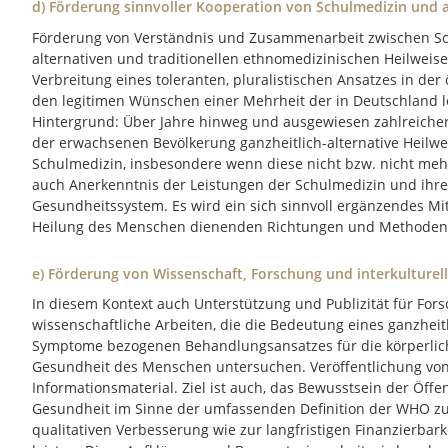
d) Förderung sinnvoller Kooperation von Schulmedizin und a
Förderung von Verständnis und Zusammenarbeit zwischen Sc
alternativen und traditionellen ethnomedizinischen Heilweis
Verbreitung eines toleranten, pluralistischen Ansatzes in der
den legitimen Wünschen einer Mehrheit der in Deutschland 
Hintergrund: Über Jahre hinweg und ausgewiesen zahlreiche
der erwachsenen Bevölkerung ganzheitlich-alternative Heilwe
Schulmedizin, insbesondere wenn diese nicht bzw. nicht mehr
auch Anerkenntnis der Leistungen der Schulmedizin und ihres
Gesundheitssystem. Es wird ein sich sinnvoll ergänzendes Mi
Heilung des Menschen dienenden Richtungen und Methoden a
e) Förderung von Wissenschaft, Forschung und interkulture
In diesem Kontext auch Unterstützung und Publizität für Fo
wissenschaftliche Arbeiten, die die Bedeutung eines ganzheitl
Symptome bezogenen Behandlungsansatzes für die körperliche
Gesundheit des Menschen untersuchen. Veröffentlichung vo
Informationsmaterial. Ziel ist auch, das Bewusstsein der Öff
Gesundheit im Sinne der umfassenden Definition der WHO zu 
qualitativen Verbesserung wie zur langfristigen Finanzierba