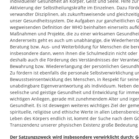
individueller Gesundheit an Körper, Geist und Seele. Hilfe z
Aktivierung der Selbstheilungskräfte im Einzelnen. Dazu Förd
verwandter Disziplinen, als zukunftsweisende und gleichzeit
unser Gesundheitssystem. Die Aufgaben zur ganzheitlichen 
wegweisenden Definition der WHO beinhalten einerseits aufk
Maßnahmen und Projekte, die zu einer wirksamen Gesundheit
Andererseits geht es auch um unabhängige, die Wiederherst
Beratung bzw. Aus- und Weiterbildung für Menschen die berei
insbesondere dann, wenn ihnen die Schulmedizin nicht oder n
deshalb auch die Förderung des Verständnisses der Verantwor
Bewahrung bzw. Wiedererlangung der persönlichen Gesundheit 
Zu fördern ist ebenfalls die personale Selbstverwirklichung 
Bewusstseinsentwicklung des Menschen, in Respekt für seine F
unabdingbare Eigenverantwortung als Individuum. Neben der
seelische und geistige Gesundheit und Entwicklung für imm
wichtigen Anliegen, gerade mit zunehmendem Alter und irg
Gesundheit. Es ist deswegen weiteres wichtiges Ziel der geme
spirituelle, religiöse und ethische Werte in allen Lebensbereic
Leben des Körpers endlich ist, kommt der Suche nach dem Gö
Transzendenz unserer physischen Existenz große Bedeutung 
Der Satzungszweck wird insbesondere verwirklicht durch: 