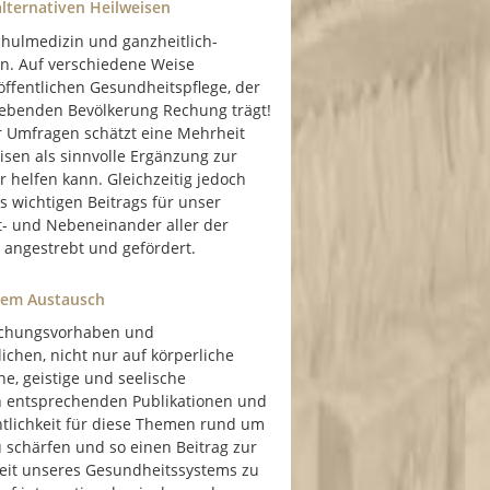
lternativen Heilweisen
hulmedizin und ganzheitlich-
en. Auf verschiedene Weise
 öffentlichen Gesundheitspflege, der
lebenden Bevölkerung Rechung trägt!
r Umfragen schätzt eine Mehrheit
isen als sinnvolle Ergänzung zur
 helfen kann. Gleichzeitig jedoch
 wichtigen Beitrags für unser
t- und Nebeneinander aller der
ngestrebt und gefördert.
llem Austausch
rschungsvorhaben und
ichen, nicht nur auf körperliche
, geistige und seelische
n entsprechenden Publikationen und
entlichkeit für diese Themen rund um
schärfen und so einen Beitrag zur
rkeit unseres Gesundheitssystems zu