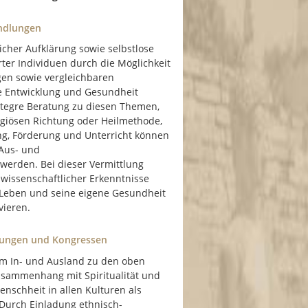
andlungen
cher Aufklärung sowie selbstlose
rter Individuen durch die Möglichkeit
gen sowie vergleichbaren
he Entwicklung und Gesundheit
tegre Beratung zu diesen Themen,
ligiösen Richtung oder Heilmethode,
ng, Förderung und Unterricht können
 Aus- und
werden. Bei dieser Vermittlung
 wissenschaftlicher Erkenntnisse
n Leben und seine eigene Gesundheit
vieren.
altungen und Kongressen
em In- und Ausland zu den oben
usammenhang mit Spiritualität und
nschheit in allen Kulturen als
. Durch Einladung ethnisch-