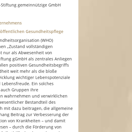
ts-Stiftung gemeinnützige GmbH
ternehmens
öffentlichen Gesundheitspflege
ndheitsorganisation (WHO)
nen „Zustand vollständigen
ht nur als Abwesenheit von
tiftung gGmbH als zentrales Anliegen
llen positiven Gesundheitsbegriffs
dheit weit mehr als die bloße
icklung wichtiger Lebenspotenziale
nd Lebensfreude. Ein solches
e auch Gruppen ihre
en wahrnehmen und verwirklichen
esentlicher Bestandteil des
h mit dazu beitragen, die allgemeine
hang Beitrag zur Verbesserung der
ion von Krankheiten – und damit
esen – durch die Förderung von