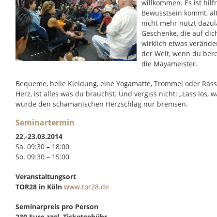
willkommen. Es ist hil
Bewusstsein kommt, al
nicht mehr nützt dazul
Geschenke, die auf di
wirklich etwas veränd
der Welt, wenn du berei
die Mayameister.
Bequeme, helle Kleidung, eine Yogamatte, Trommel oder Rassel
Herz, ist alles was du brauchst. Und vergiss nicht: „Lass los,
würde den schamanischen Herzschlag nur bremsen.
Seminartermin
22.-23.03.2014
Sa. 09:30 – 18:00
So. 09:30 – 15:00
Veranstaltungsort
TOR28 in Köln
www.tor28.de
Seminarpreis pro Person
230 Euro zzgl. Ticketgebühr