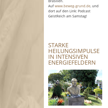
Brasilien.
Auf
www.beweg-grund.de
, und
dort auf den Link: Podcast
GeistReich am Samstag!
STARKE
HEILUNGSIMPULSE
IN INTENSIVEN
ENERGIEFELDERN