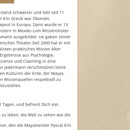
usland-Schweizer und lebt seit 11
al K’in Greub war Ökonom,
apeut in Europa. Dann wurde er 13
istern in Mexiko zum Wissenshüter
ann ausgebildet; sie gaben seiner
sches Theater.Seit 2000 hat er mit
isten praktisches Wissen Alter
Ergebnisse aus Psychologie,
cience und Coaching in eine
ür jedermann verschmolzen.Seine
ten Kulturen der Erde, der Mayas,
n Wissenquellen respektvoll zu
tzustellen.
 Tagen, und befreist Dich von
 zu leben, die Welt zu sehen wie die
ion, den die Mayameister Pascal K’in