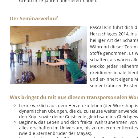
Greub in 13 Jahren überliefert haben.
Der Seminarverlauf
Pascal K’in führt dich
Herzschlages 2014, ins
heiliger Art der Scha
Während dieser Zeremo
Stoffe genommen. Es w
schaffen, als wären all
Mexiko. Jeder Teilnehm
dreidimensionale Ident
und er-innert eigene 
seiner früheren Existe
Was bringst du mit aus diesem transpersonalen Wo
Lerne wirklich aus dem Herzen zu leben (der Workshop ist
dynamischen Übungen, die du zu Hause weiter anwenden 
den Kopf sowie deine Geistseele gleichsam ins Gleichgew
Beginne, das Leben und dich fraktal wahrzunehmen, von d
alles erschaffen im Universum, bis zu unseren entfernt
(wie die Sternenbrüder der Mayas).