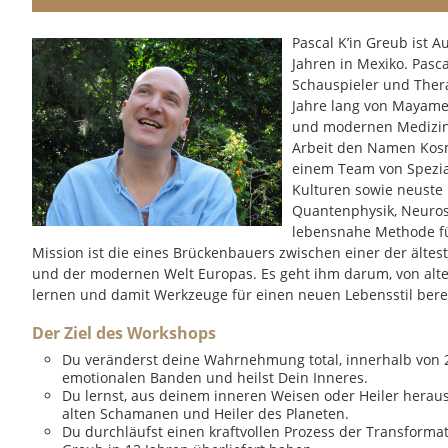
Pascal K’in Greub ist A
Jahren in Mexiko. Pasc
Schauspieler und Ther
Jahre lang von Mayame
und modernen Medizinm
Arbeit den Namen Kosmi
einem Team von Spezial
Kulturen sowie neuste 
Quantenphysik, Neuros
lebensnahe Methode f
Mission ist die eines Brückenbauers zwischen einer der ältes
und der modernen Welt Europas. Es geht ihm darum, von alte
lernen und damit Werkzeuge für einen neuen Lebensstil berei
Der Ziel des Workshops
Du veränderst deine Wahrnehmung total, innerhalb von 2
emotionalen Banden und heilst Dein Inneres.
Du lernst, aus deinem inneren Weisen oder Heiler heraus
alten Schamanen und Heiler des Planeten.
Du durchläufst einen kraftvollen Prozess der Transformat