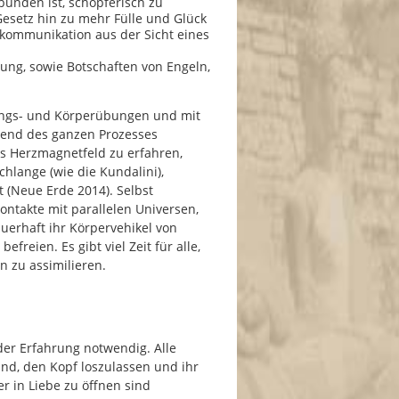
bunden ist, schöpferisch zu
esetz hin zu mehr Fülle und Glück
kommunikation aus der Sicht eines
ng, sowie Botschaften von Engeln,
ungs- und Körperübungen und mit
hrend des ganzen Prozesses
s Herzmagnetfeld zu erfahren,
chlange (wie die Kundalini),
 (Neue Erde 2014). Selbst
ntakte mit parallelen Universen,
uerhaft ihr Körpervehikel von
reien. Es gibt viel Zeit für alle,
n zu assimilieren.
oder Erfahrung notwendig. Alle
ind, den Kopf loszulassen und ihr
r in Liebe zu öffnen sind