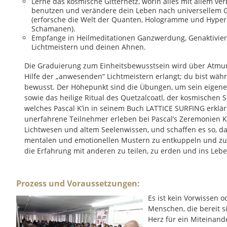
Lerne das kosmische Gitternetz, worin alles mit allem ver
benutzen und verändere dein Leben nach universellem G
(erforsche die Welt der Quanten, Hologramme und Hyper
Schamanen).
Empfange in Heilmeditationen Ganzwerdung, Genaktivieru
Lichtmeistern und deinen Ahnen.
Die Graduierung zum Einheitsbewusstsein wird über Atm
Hilfe der „anwesenden“ Lichtmeistern erlangt; du bist wä
bewusst. Der Höhepunkt sind die Übungen, um sein eigene
sowie das heilige Ritual des Quetzalcoatl, der kosmischen S
welches Pascal K’in in seinem Buch LATTICE SURFING erklärt
unerfahrene Teilnehmer erleben bei Pascal’s Zeremonien Ko
Lichtwesen und altem Seelenwissen, und schaffen es so, da
mentalen und emotionellen Mustern zu entkuppeln und zu bef
die Erfahrung mit anderen zu teilen, zu erden und ins Lebe
Prozess und Voraussetzungen:
Es ist kein Vorwissen 
Menschen, die bereit s
Herz für ein Miteinande