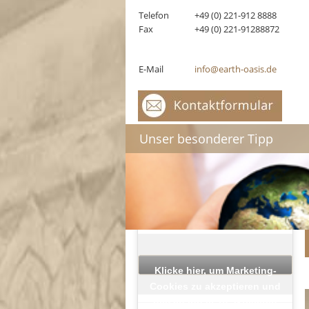
Telefon
+49 (0) 221-912 8888
Fax
+49 (0) 221-91288872
E-Mail
info@earth-oasis.de
Unser besonderer Tipp
EARTH OASIS BEI
FACEBOOK
Klicke hier, um Marketing-
Cookies zu akzeptieren und
diesen Inhalt zu aktivieren