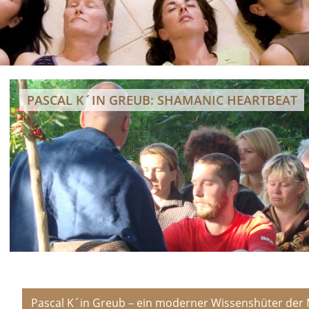
PASCAL K´IN GREUB: SHAMANIC HEARTBEAT
Pascal K´in Greub – ein moderner Wissenshüter der