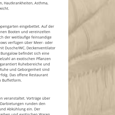
en, Hautkrankheiten, Asthma,
icht.
opengarten eingebettet. Auf der
leinen Booten und vereinzelten
ch der weitläufige feinsandige
lows verfügen über Meer- oder
mit Dusche/WC, Deckenventilator
 Bungalow befindet sich eine
elzahl an exotischen Pflanzen
 garantiert Ruhebereiche und
Ruhe und Geborgenheit sind
rfolg. Das offene Restaurant
n Buffetform.
 veranstaltet. Vorträge über
e Darbietungen runden den
und Abkühlung ein. Der
reiben und exotischen Waren