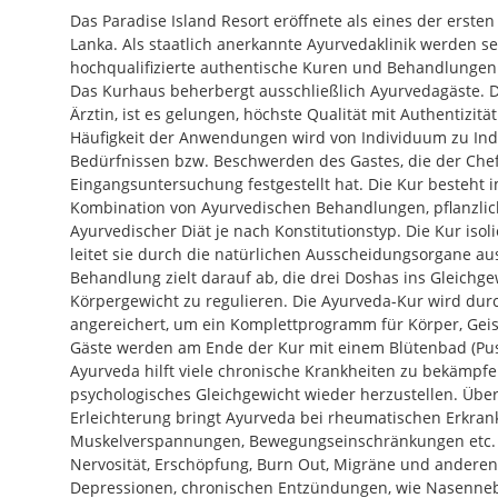
Das Paradise Island Resort eröffnete als eines der erste
Lanka. Als staatlich anerkannte Ayurvedaklinik werden se
hochqualifizierte authentische Kuren und Behandlunge
Das Kurhaus beherbergt ausschließlich Ayurvedagäste. D
Ärztin, ist es gelungen, höchste Qualität mit Authentizit
Häufigkeit der Anwendungen wird von Individuum zu Indi
Bedürfnissen bzw. Beschwerden des Gastes, die der Chef
Eingangsuntersuchung festgestellt hat. Die Kur besteht 
Kombination von Ayurvedischen Behandlungen, pflanzl
Ayurvedischer Diät je nach Konstitutionstyp. Die Kur isoli
leitet sie durch die natürlichen Ausscheidungsorgane au
Behandlung zielt darauf ab, die drei Doshas ins Gleichge
Körpergewicht zu regulieren. Die Ayurveda-Kur wird d
angereichert, um ein Komplettprogramm für Körper, Geist
Gäste werden am Ende der Kur mit einem Blütenbad (Pu
Ayurveda hilft viele chronische Krankheiten zu bekämpfen
psychologisches Gleichgewicht wieder herzustellen. Übe
Erleichterung bringt Ayurveda bei rheumatischen Erkrank
Muskelverspannungen, Bewegungseinschränkungen etc. 
Nervosität, Erschöpfung, Burn Out, Migräne und andere
Depressionen, chronischen Entzündungen, wie Nasenn