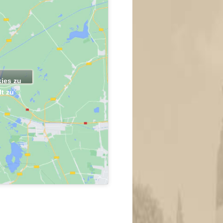
kies zu
t zu