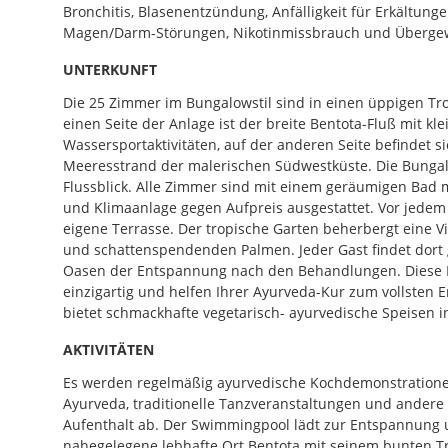
Bronchitis, Blasenentzündung, Anfälligkeit für Erkältung
Magen/Darm-Störungen, Nikotinmissbrauch und Übergew
UNTERKUNFT
Die 25 Zimmer im Bungalowstil sind in einen üppigen Tr
einen Seite der Anlage ist der breite Bentota-Fluß mit k
Wassersportaktivitäten, auf der anderen Seite befindet si
Meeresstrand der malerischen Südwestküste. Die Bunga
Flussblick. Alle Zimmer sind mit einem geräumigen Bad 
und Klimaanlage gegen Aufpreis ausgestattet. Vor jedem
eigene Terrasse. Der tropische Garten beherbergt eine Vi
und schattenspendenden Palmen. Jeder Gast findet dort
Oasen der Entspannung nach den Behandlungen. Diese 
einzigartig und helfen Ihrer Ayurveda-Kur zum vollsten E
bietet schmackhafte vegetarisch- ayurvedische Speisen i
AKTIVITÄTEN
Es werden regelmäßig ayurvedische Kochdemonstrationen
Ayurveda, traditionelle Tanzveranstaltungen und ander
Aufenthalt ab. Der Swimmingpool lädt zur Entspannung 
nahegelegene lebhafte Ort Bentota mit seinem bunten T