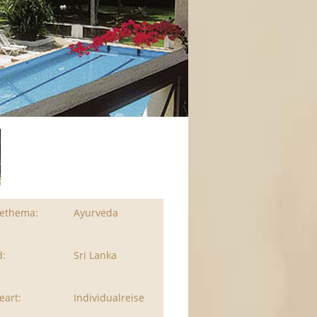
sethema:
Ayurveda
d:
Sri Lanka
eart:
Individualreise