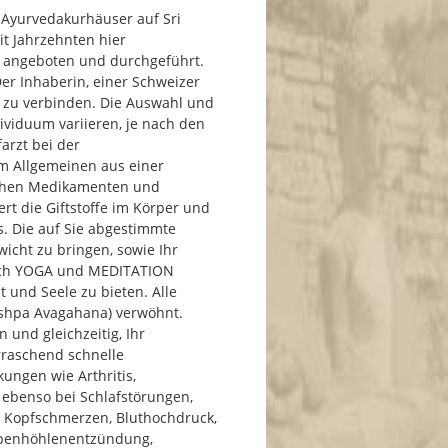
n Ayurvedakurhäuser auf Sri
it Jahrzehnten hier
n angeboten und durchgeführt.
er Inhaberin, einer Schweizer
ät zu verbinden. Die Auswahl und
viduum variieren, je nach den
arzt bei der
im Allgemeinen aus einer
ichen Medikamenten und
ert die Giftstoffe im Körper und
s. Die auf Sie abgestimmte
wicht zu bringen, sowie Ihr
urch YOGA und MEDITATION
 und Seele zu bieten. Alle
shpa Avagahana) verwöhnt.
 und gleichzeitig, Ihr
rraschend schnelle
ungen wie Arthritis,
ebenso bei Schlafstörungen,
n Kopfschmerzen, Bluthochdruck,
ebenhöhlenentzündung,