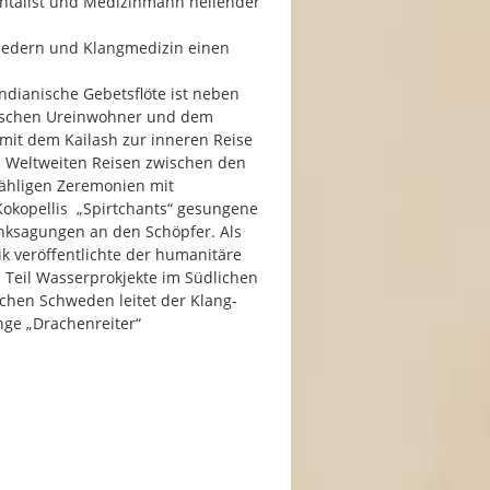
entalist und Medizinmann heilender
liedern und Klangmedizin einen
ndianische Gebetsflöte ist neben
lischen Ureinwohner und dem
 mit dem Kailash zur inneren Reise
en Weltweiten Reisen zwischen den
ähligen Zeremonien mit
okopellis „Spirtchants“ gesungene
ksagungen an den Schöpfer. Als
k veröffentlichte der humanitäre
m Teil Wasserprokjekte im Südlichen
ichen Schweden leitet der Klang-
nge „Drachenreiter“