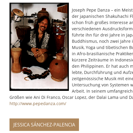
Joseph Pepe Danza – ein Meis
der japanischen Shakuhachi Fl
schon früh großes Interesse a
verschiedenen Ausdrucksformen 
führte ihn für drei Jahre in J
Buddhismus, noch zwei Jahre i
Musik, Yoga und tibetischen B
in Afro-brasilianische Prakti
kürzere Zeiträume in Indones
den Philippinen. Er hat auch 
lebte, Durchführung und Aufze
zeitgenössische Musik mit ein
Untersuchung von Systemen wi
Arbeit. In seinem umfangreich
Größen wie Ani Di Franco, Oscar Lopez, der Dalai Lama und Dav
http://www.pepedanza.com/
JESSICA SÁNCHEZ-PALENCIA