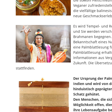
die sowohl Fleischlieb
Veganer zufriedenstelle
die vielfältige baline
neue Geschmackserleb
Es wird Tempel- und 
und Sie werden versch
Brahmanen begegnen. S
Bekanntschaft eines N
eine Palmblattlesung fü
Palmblattlesung erhalt
Informationen aus Ver
Zukunft. Die Übersetz
stattfinden.
Der Ursprung der Palmb
Indien und wird von 
hinduistisch geprägten
Schatz gehütet.
Den Menschen, die sic
Möglichkeit offen, die
ihre Lebensaufgabe be