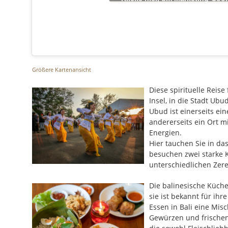
akzeptieren und diesen Inhal
aktivieren
Größere Kartenansicht
Diese spirituelle Reise
Insel, in die Stadt Ubud
Ubud ist einerseits ei
andererseits ein Ort m
Energien.
Hier tauchen Sie in das
besuchen zwei starke 
unterschiedlichen Zere
Die balinesische Küche
sie ist bekannt für ihr
Essen in Bali eine Mis
Gewürzen und frischen Z