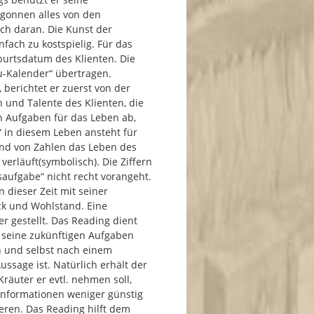
gonnen alles von den
och daran. Die Kunst der
nfach zu kostspielig. Für das
urtsdatum des Klienten. Die
u-Kalender“ übertragen.
 berichtet er zuerst von der
n und Talente des Klienten, die
ch Aufgaben für das Leben ab,
“ in diesem Leben ansteht für
and von Zahlen das Leben des
verläuft(symbolisch). Die Ziffern
saufgabe“ nicht recht vorangeht.
n dieser Zeit mit seiner
ck und Wohlstand. Eine
er gestellt. Das Reading dient
n seine zukünftigen Aufgaben
en und selbst nach einem
ussage ist. Natürlich erhält der
räuter er evtl. nehmen soll,
 Informationen weniger günstig
ieren. Das Reading hilft dem