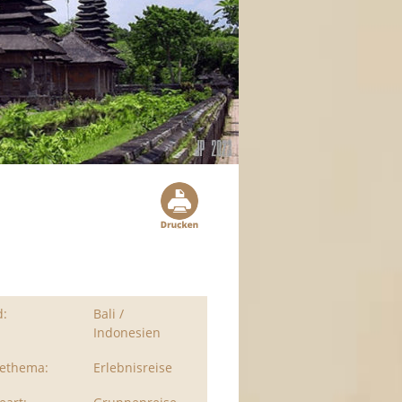
d:
Bali /
Indonesien
sethema:
Erlebnisreise