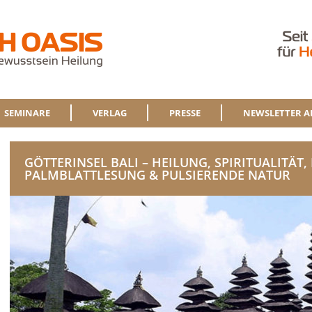
SEMINARE
VERLAG
PRESSE
NEWSLETTER A
GÖTTERINSEL BALI – HEILUNG, SPIRITUALITÄT,
PALMBLATTLESUNG & PULSIERENDE NATUR