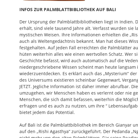
INFOS ZUR PALMBLATTBIBLIOTHEK AUF BALI
Der Ursprung der Palmblattbibliotheken liegt in Indien. 
erhält, sind viele tausend Jahre alt. Verfasst wurden sie 
mystischen Weisen. Ihre Informationen erhielten die „Ris
auch als Weltengedächtnis bekannt. Man hat dieses Wis
festgehalten. Auf jeden Fall erreichten die Palmblätter 
hüten weiterhin alles wie einen wertvollen Schatz. Wer s
Geschichte befasst, wird auch automatisch auf die Veden
niedergeschriebene Wissen scheint man heute langsam 
wiederzuentdecken. Es erklärt auch das „Mysterium“ der P
des Universums existieren scheinbar Gegenwart, Vergan
JETZT. Jegliche Information ist daher immer abrufbar. Di
umzugehen, wir Menschen haben es verlernt oder nie ge
Menschen, die sich damit befassen, weiterhin die Möglich
erfragen und es auch zu nutzen, um ihre “ Lebensaufgabe
bietet jedem das Potential.
Auf Bali ist die Palmblattbibliothek im Bereich Gianyar un
auf den „Rishi Agasthya“ zurückgeführt. Der Pedanda „Ng
nicht mehr von den alten Palmblättern. Für seine Readin