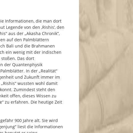
Die Informationen, die man dort
laut Legende von den ‚Rishis‘, den
his“ aus der „Akasha Chronik“,
sen auf den Palmblättern
auch Bali und die Brahmanen
ich ein wenig mit der indischen
 stoßen. Das dort
in der Quantenphysik
almblätter. In der „Realität“
genheit und Zukunft immer im
e „Rishis“ wussten wohl damit
konnt. Zumindest steht den
keit offen, dieses Wissen zu
“ zu erfahren. Die heutige Zeit
gefähr 900 Jahre alt. Sie wird
enjung“ liest die Informationen
gs benutzt er seine