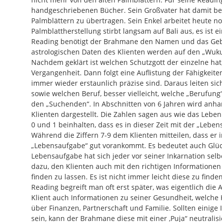
handgeschriebenen Bücher. Sein Großvater hat damit be
Palmblättern zu übertragen. Sein Enkel arbeitet heute n
Palmblattherstellung stirbt langsam auf Bali aus, es ist ei
Reading benötigt der Brahmane den Namen und das Geb
astrologischen Daten des Klienten werden auf den „Wuk
Nachdem geklärt ist welchen Schutzgott der einzelne hat,
Vergangenheit. Dann folgt eine Auflistung der Fähigkeite
immer wieder erstaunlich präzise sind. Daraus leiten si
sowie welchen Beruf, besser vielleicht, welche „Berufung
den „Suchenden“. In Abschnitten von 6 Jahren wird anh
Klienten dargestellt. Die Zahlen sagen aus wie das Leben 
0 und 1 beinhalten, dass es in dieser Zeit mit der „Leben
Während die Ziffern 7-9 dem Klienten mitteilen, dass er i
„Lebensaufgabe“ gut vorankommt. Es bedeutet auch Glü
Lebensaufgabe hat sich jeder vor seiner Inkarnation selb
dazu, den Klienten auch mit den richtigen Informatione
finden zu lassen. Es ist nicht immer leicht diese zu find
Reading begreift man oft erst später, was eigentlich die A
Klient auch Informationen zu seiner Gesundheit, welche K
über Finanzen, Partnerschaft und Familie. Sollten einige
sein, kann der Brahmane diese mit einer ‚Puja“ neutralis