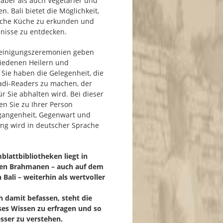
haber als auch Vegetarier und
n. Bali bietet die Möglichkeit,
sische Küche zu erkunden und
nisse zu entdecken.
Reinigungszeremonien geben
iedenen Heilern und
ie haben die Gelegenheit, die
adi-Readers zu machen, der
r Sie abhalten wird. Bei dieser
en Sie zu Ihrer Person
gangenheit, Gegenwart und
ung wird in deutscher Sprache
lattbibliotheken liegt in
den Brahmanen – auch auf dem
 Bali – weiterhin als wertvoller
h damit befassen, steht die
ses Wissen zu erfragen und so
sser zu verstehen.