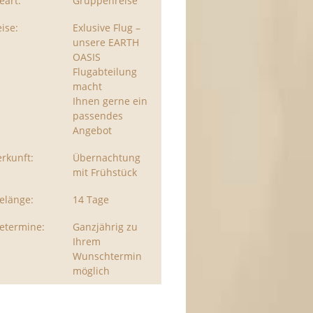
eart:
Gruppenreise
ise:
Exlusive Flug –
unsere EARTH
OASIS
Flugabteilung
macht
Ihnen gerne ein
passendes
Angebot
rkunft:
Übernachtung
mit Frühstück
elänge:
14 Tage
etermine:
Ganzjährig zu
Ihrem
Wunschtermin
möglich