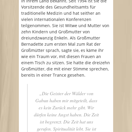
in ihrem Land bekannt. Seit 1994 ist sie die
Vorsitzende des Gesundheitsamts für
traditionelle Medizin und hat seither an
vielen internationalen Konferenzen
teilgenommen. Sie ist Witwe und Mutter von
zehn Kindern und Großmutter von
dreiundzwanzig Enkeln. Als Großmutter
Bernadette zum ersten Mal zum Rat der
Großmütter sprach, sagte sie, es käme ihr
wie ein Traum vor, mit diesen Frauen an
einem Tisch zu sitzen. Sie hatte die dreizehn
Großmütter, die mit einer Stimme sprechen,
bereits in einer Trance gesehen.
„Die Geister der Wälder von
Gabun haben mir mitgeteilt, dass
es kein Zurück mehr gibt. Wir
dürfen keine Angst haben. Die Zeit
ist begrenzt. Die Zeit hat uns
gerufen. Spiritualität lebt. Sie ist