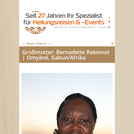
Großmutter: Bernadette Rebienot
| Omyèné, Gabun/Afrika