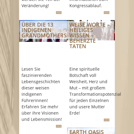
Veränderung!
Kongressablauf.
ÜBER DIE 13
WEISE WORTE –
INDIGENEN
HEILIGES
GRANDMOTHERS
WISSEN –
BEHERZTE
TATEN
Lesen Sie
Eine spirituelle
faszinierenden
Botschaft voll
Lebensgeschichten
Weisheit, Herz und
dieser weisen
Mut – mit großem
indigenen
Transformationspotenzial
Führerinnen!
für jeden Einzelnen
Erfahren Sie mehr
und usere Mutter
über ihre Visionen
Erde!
und Lebensmission!
EARTH OASIS