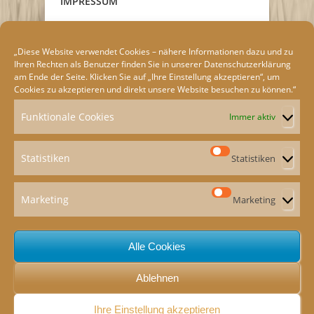
IMPRESSUM
„Diese Website verwendet Cookies – nähere Informationen dazu und zu
Ihren Rechten als Benutzer finden Sie in unserer
Datenschutzerklärung
am Ende der Seite. Klicken Sie auf „Ihre Einstellung akzeptieren“, um
Cookies zu akzeptieren und direkt unsere Website besuchen zu können.“
Funktionale Cookies
Immer aktiv
Statistiken
Statistiken
Marketing
Marketing
ION
e
Alle Cookies
Ablehnen
Ihre Einstellung akzeptieren