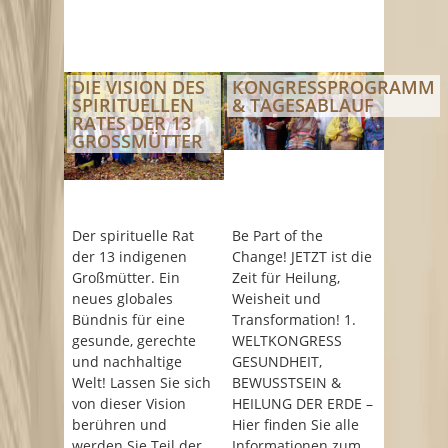
DIE VISION DES
KONGRESSPROGRAMM
SPIRITUELLEN
& TAGESABLAUF
RATES DER 13
GROSSMÜTTER
Der spirituelle Rat
Be Part of the
der 13 indigenen
Change! JETZT ist die
Großmütter. Ein
Zeit für Heilung,
neues globales
Weisheit und
Bündnis für eine
Transformation! 1.
gesunde, gerechte
WELTKONGRESS
und nachhaltige
GESUNDHEIT,
Welt! Lassen Sie sich
BEWUSSTSEIN &
von dieser Vision
HEILUNG DER ERDE –
berühren und
Hier finden Sie alle
werden Sie Teil der
Informationen zum