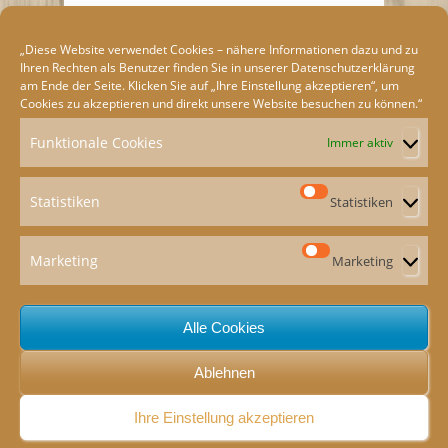
„Diese Website verwendet Cookies – nähere Informationen dazu und zu
Ihren Rechten als Benutzer finden Sie in unserer
Datenschutzerklärung
am Ende der Seite. Klicken Sie auf „Ihre Einstellung akzeptieren“, um
Cookies zu akzeptieren und direkt unsere Website besuchen zu können.“
Funktionale Cookies
Immer aktiv
Statistiken
Statistiken
Marketing
Marketing
ION
e
Alle Cookies
Ablehnen
Ihre Einstellung akzeptieren