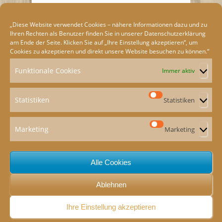
„Diese Website verwendet Cookies – nähere Informationen dazu und zu
Ihren Rechten als Benutzer finden Sie in unserer
Datenschutzerklärung
am Ende der Seite. Klicken Sie auf „Ihre Einstellung akzeptieren“, um
Cookies zu akzeptieren und direkt unsere Website besuchen zu können.“
Funktionale Cookies
Immer aktiv
Statistiken
Statistiken
Marketing
Marketing
ION
e
Alle Cookies
Ablehnen
Ihre Einstellung akzeptieren