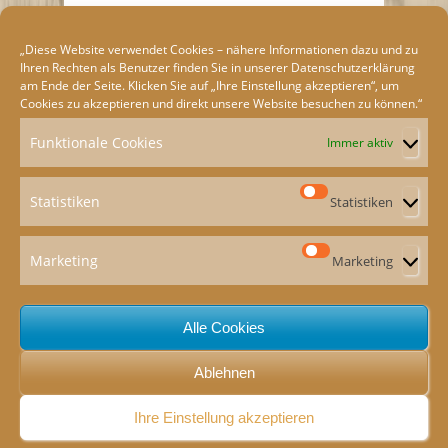
„Diese Website verwendet Cookies – nähere Informationen dazu und zu
Ihren Rechten als Benutzer finden Sie in unserer
Datenschutzerklärung
am Ende der Seite. Klicken Sie auf „Ihre Einstellung akzeptieren“, um
Cookies zu akzeptieren und direkt unsere Website besuchen zu können.“
Funktionale Cookies
Immer aktiv
Statistiken
Statistiken
Marketing
Marketing
ION
e
Alle Cookies
Ablehnen
Ihre Einstellung akzeptieren